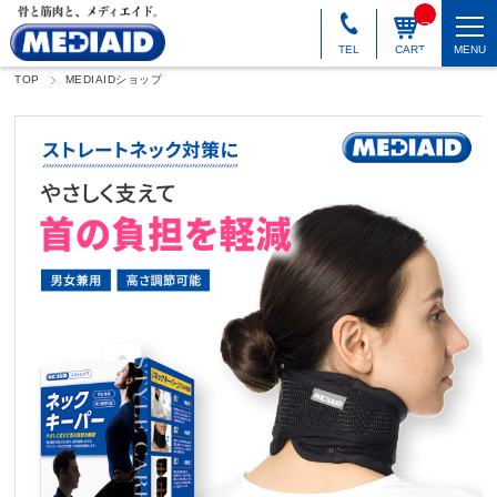
_
_I
T
TEL
CART
MENU
M
_
TOP
MEDIAIDショップ
C
N
T
_
_