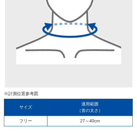
※計測位置参考図
適用範囲
サイズ
（首の太さ）
フリー
27～40cm