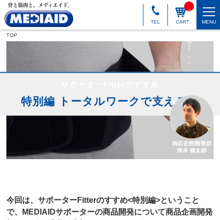
_
_I
T
TEL
CART
MENU
M
_
TOP
C
N
T
_
_
サポーターFitterのすすめ
特別編 トータルワークで支える力
今回は、サポーターFitterのすすめ<特別編>ということ
で、MEDIAIDサポーターの商品開発について商品企画開発