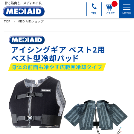
_
_I
T
TEL
CART
MENU
M
_
TOP
MEDIAIDショップ
C
N
T
_
_