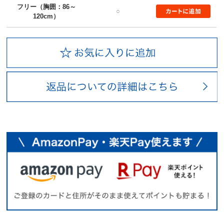
フリー（胸囲：86～
○
120cm）