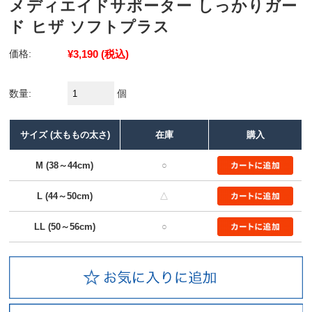
メディエイドサポーター しっかりガー
ド ヒザ ソフトプラス
価格:
¥3,190
(税込)
数量:
個
サイズ (太ももの太さ)
在庫
購入
M (38～44cm)
○
L (44～50cm)
△
LL (50～56cm)
○