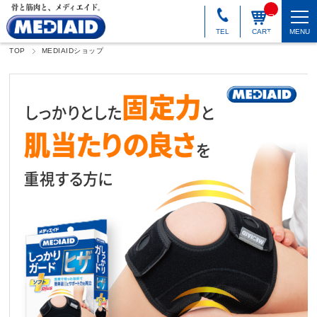
_
_I
T
TEL
CART
MENU
M
_
TOP
MEDIAIDショップ
C
N
T
_
_