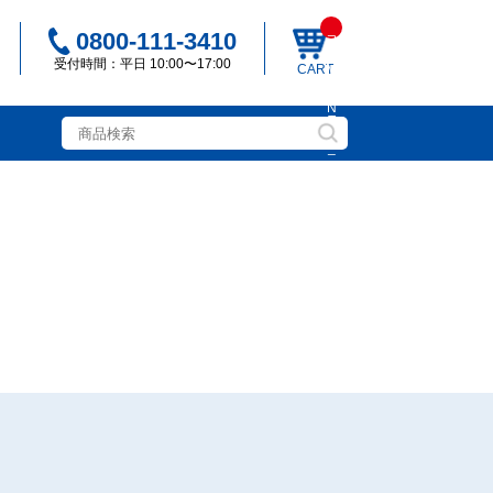
_
0800-111-3410
_I
T
受付時間：平日 10:00〜17:00
M
CART
_
C
N
T
ン
_
_